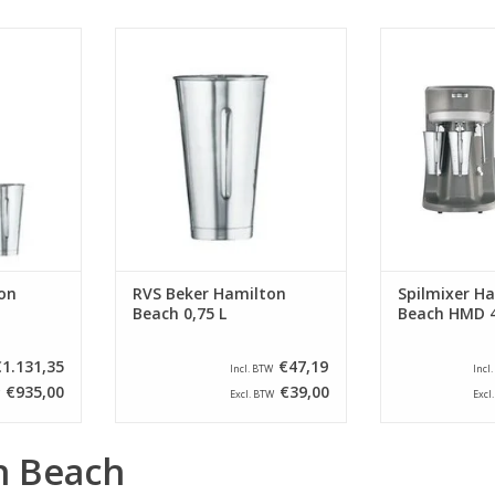
hikt voor
RVS conische Beker Hamilton
Deze mixer is
n op basis
Beach 0,75 L. Geschikt voor
milkshakes en 
ixer heeft
mixers HMD 200 / HMD 300 /
van zacht fruit
 systeem, de
HMD 400 / 60200
een veilig en eff
en als de
mixer gaat pa
TOEVOEGEN AAN WINKELWAGEN
anklikt in
beker de schake
eem. Het
het geleidin
akkelijk te
geleidingssystee
re
NKELWAGEN
TOEVOEGEN AA
on
RVS Beker Hamilton
Spilmixer H
Beach 0,75 L
Beach HMD 
€1.131,35
€47,19
Incl. BTW
Incl
€935,00
€39,00
Excl. BTW
Excl
n Beach