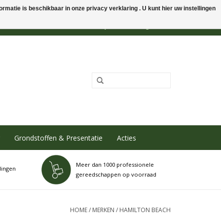
rmatie is beschikbaar in onze privacy verklaring . U kunt hier uw instellingen
0 Artikelen - €0,00
Mijn account / Registreren
Grondstoffen & Presentatie
Acties
Meer dan 1000 professionele
dingen
gereedschappen op voorraad
HOME
/
MERKEN
/
HAMILTON BEACH