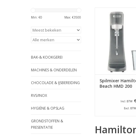
Deze mixer is gesc
milkshakes en dranke
Min: €
0
Max: €
3500
van zacht fruit. De m
een veilig en efficiënt
mixer gaat pas werk
beker de schakelaar a
het geleidingssyst
geleidingssysteem is m
BAK-& KOOKGEREI
reinig
TOEVOEGEN AAN WI
MACHINES & ONDERDELEN
Spilmixer Hamilt
CHOCOLADE & IJSBEREIDING
Beach HMD 200
RVS/INOX
Incl. BTW
HYGIËNE & OPSLAG
Excl. BTW
GRONDSTOFFEN &
Hamilto
PRESENTATIE