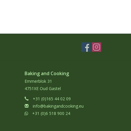
Baking and Cooking
Emmerblok 31
4751XE Oud Gastel
+31 (0)165 44 02 09
info@bakingandcooking.eu
+31 (0)6 518 900 24