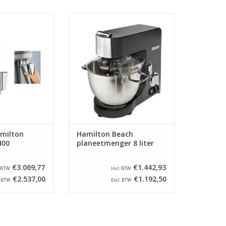
 geschikt voor
Duurzame, comacte en
dranken op basis
veelzijdige planeetmenger van
. De mixer heeft
Hamilton Beach. Ideaal voor in
iciënt systeem, de
de (groot)keuken, bakkerij,
s werken als de
restaurant, catering en meer.
laar aanklikt in
TOEVOEGEN AAN WINKELWAGEN
gssysteem. Het
m is makkelijk te
inig
N WINKELWAGEN
amilton
Hamilton Beach
400
planeetmenger 8 liter
€3.069,77
€1.442,93
. BTW
Incl. BTW
€2.537,00
€1.192,50
. BTW
Excl. BTW