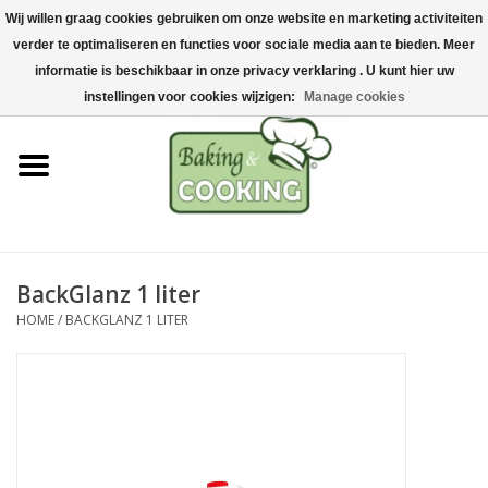
Wij willen graag cookies gebruiken om onze website en marketing activiteiten
Home
verder te optimaliseren en functies voor sociale media aan te bieden. Meer
0 Artikelen - €0,00
informatie is beschikbaar in onze privacy verklaring . U kunt hier uw
Bak-& kookgerei
instellingen voor cookies wijzigen:
Manage cookies
Machines & onderdelen
Chocolade & ijsbereiding
RVS/Inox
BackGlanz 1 liter
HOME
/
BACKGLANZ 1 LITER
Hygiëne & opslag
Grondstoffen & Presentatie
Acties