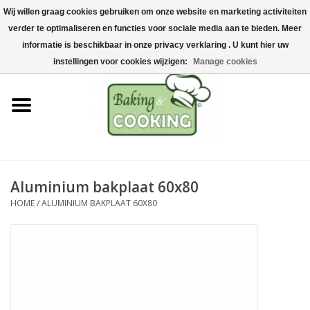
Wij willen graag cookies gebruiken om onze website en marketing activiteiten
Home
verder te optimaliseren en functies voor sociale media aan te bieden. Meer
0 Artikelen - €0,00
informatie is beschikbaar in onze privacy verklaring . U kunt hier uw
Bak-& kookgerei
instellingen voor cookies wijzigen:
Manage cookies
Machines & onderdelen
Chocolade & ijsbereiding
RVS/Inox
Aluminium bakplaat 60x80
HOME
/
ALUMINIUM BAKPLAAT 60X80
Hygiëne & opslag
Grondstoffen & Presentatie
Acties