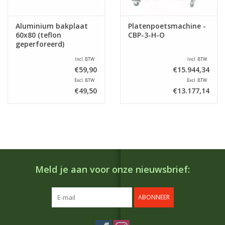
Aluminium bakplaat
Platenpoetsmachine -
60x80 (teflon
CBP-3-H-O
geperforeerd)
Incl. BTW
Incl. BTW
€59,90
€15.944,34
Excl. BTW
Excl. BTW
€49,50
€13.177,14
Meld je aan voor onze nieuwsbrief:
ABONNEER