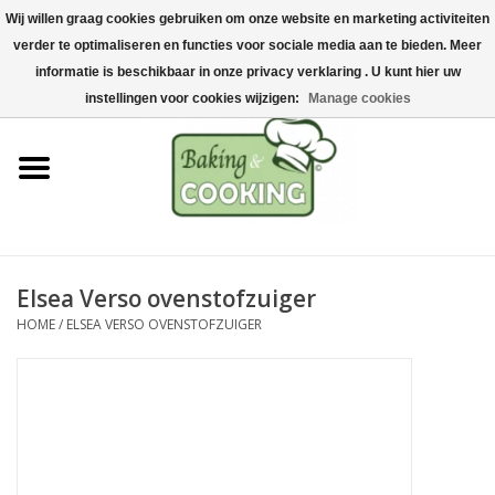
Wij willen graag cookies gebruiken om onze website en marketing activiteiten
Home
verder te optimaliseren en functies voor sociale media aan te bieden. Meer
0 Artikelen - €0,00
informatie is beschikbaar in onze privacy verklaring . U kunt hier uw
Bak-& kookgerei
instellingen voor cookies wijzigen:
Manage cookies
Machines & onderdelen
Chocolade & ijsbereiding
RVS/Inox
Elsea Verso ovenstofzuiger
HOME
/
ELSEA VERSO OVENSTOFZUIGER
Hygiëne & opslag
Grondstoffen & Presentatie
Acties