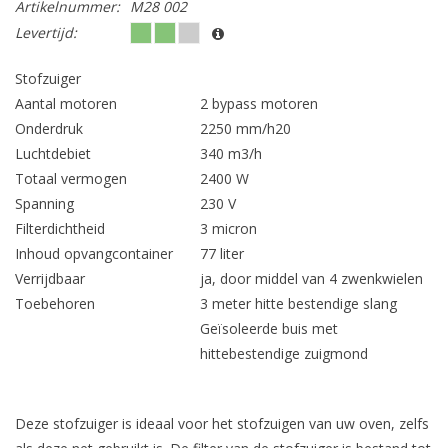
Artikelnummer:
M28 002
Levertijd:
Stofzuiger
Aantal motoren
2 bypass motoren
Onderdruk
2250 mm/h20
Luchtdebiet
340 m3/h
Totaal vermogen
2400 W
Spanning
230 V
Filterdichtheid
3 micron
Inhoud opvangcontainer
77 liter
Verrijdbaar
ja, door middel van 4 zwenkwielen
Toebehoren
3 meter hitte bestendige slang
Geïsoleerde buis met
hittebestendige zuigmond
Deze stofzuiger is ideaal voor het stofzuigen van uw oven, zelfs