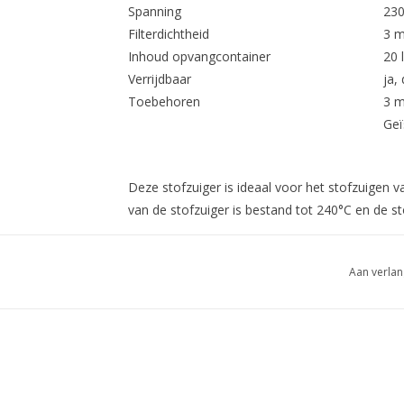
Spanning
230
Filterdichtheid
3 m
Inhoud opvangcontainer
20 l
Verrijdbaar
ja,
Toebehoren
3 m
Geï
Deze stofzuiger is ideaal voor het stofzuigen van
van de stofzuiger is bestand tot 240°C en de sto
Aan verlan