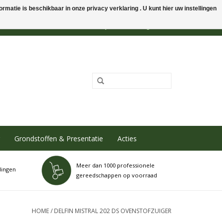
rmatie is beschikbaar in onze privacy verklaring . U kunt hier uw instellingen
0 Artikelen - €0,00
Mijn account / Registreren
Grondstoffen & Presentatie
Acties
Meer dan 1000 professionele
dingen
gereedschappen op voorraad
HOME
/
DELFIN MISTRAL 202 DS OVENSTOFZUIGER