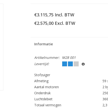
€3.115,75 Incl. BTW
€2.575,00 Excl. BTW
Informatie
Artikelnummer:
M28 001
Levertijd:
Stofzuiger
Afmeting
59 
Aantal motoren
2 b
Onderdruk
25
Luchtdebiet
360
Totaal vermogen
2,3