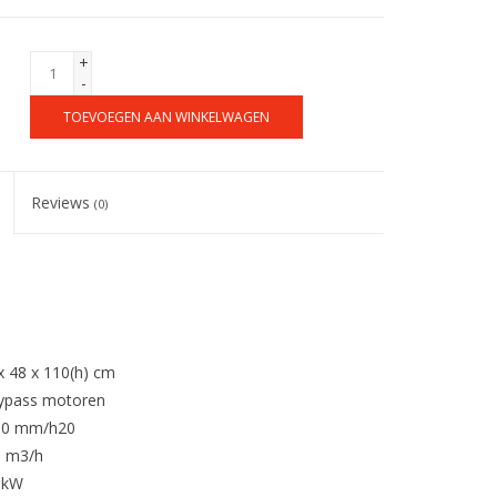
+
-
TOEVOEGEN AAN WINKELWAGEN
Reviews
(0)
x 48 x 110(h) cm
ypass motoren
00 mm/h20
 m3/h
 kW