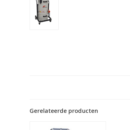
Gerelateerde producten
Deze stofzuiger is perfect voor het
stofzuigen van uw oven, zelfs als deze net