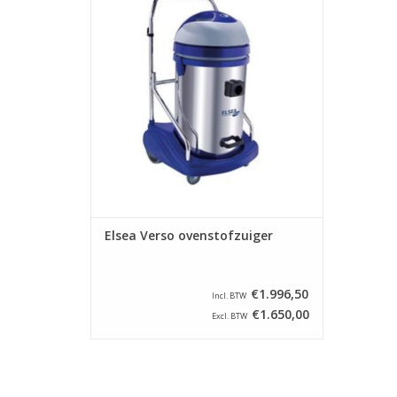
gebruikt is. de stofzuiger is voorzien van
een krachtige koolborstel zuigmotor en
heeft een inhoud van 77 liter.
TOEVOEGEN AAN WINKELWAGEN
Elsea Verso ovenstofzuiger
€1.996,50
Incl. BTW
€1.650,00
Excl. BTW