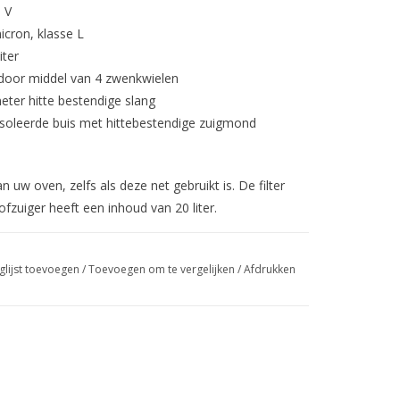
 V
icron, klasse L
iter
 door middel van 4 zwenkwielen
eter hitte bestendige slang
soleerde buis met hittebestendige zuigmond
 uw oven, zelfs als deze net gebruikt is. De filter
fzuiger heeft een inhoud van 20 liter.
glijst toevoegen
/
Toevoegen om te vergelijken
/
Afdrukken