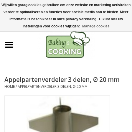
Wij willen graag cookies gebruiken om onze website en marketing activiteiten
Home
verder te optimaliseren en functies voor sociale media aan te bieden. Meer
0 Artikelen - €0,00
informatie is beschikbaar in onze privacy verklaring . U kunt hier uw
Bak-& kookgerei
instellingen voor cookies wijzigen:
Manage cookies
Machines & onderdelen
Chocolade & ijsbereiding
RVS/Inox
Appelpartenverdeler 3 delen, Ø 20 mm
HOME
/
APPELPARTENVERDELER 3 DELEN, Ø 20 MM
Hygiëne & opslag
Grondstoffen & Presentatie
Acties