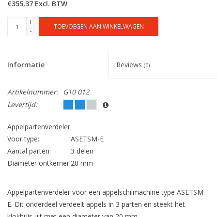
€355,37 Excl. BTW
+
TOEVOEGEN AAN WINKELWAGEN
-
Informatie
Reviews
(0)
Artikelnummer:
G10 012
Levertijd:
Appelpartenverdeler
Voor type:
ASETSM-E
Aantal parten:
3 delen
Diameter ontkerner:
20 mm
Appelpartenverdeler voor een appelschilmachine type ASETSM-
E. Dit onderdeel verdeelt appels in 3 parten en steekt het
klokhuis uit met een diameter van 20 mm.