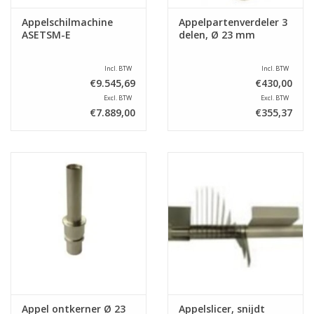
Appelschilmachine
Appelpartenverdeler 3
ASETSM-E
delen, Ø 23 mm
Incl. BTW
Incl. BTW
€9.545,69
€430,00
Excl. BTW
Excl. BTW
€7.889,00
€355,37
Appel ontkerner Ø 23
Appelslicer, snijdt