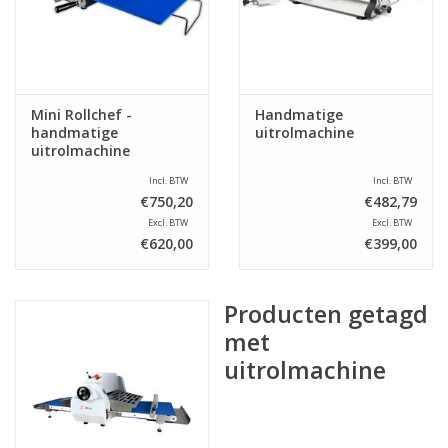
Mini Rollchef -
Handmatige
handmatige
uitrolmachine
uitrolmachine
Incl. BTW
Incl. BTW
€750,20
€482,79
Excl. BTW
Excl. BTW
€620,00
€399,00
Producten getagd
met
uitrolmachine