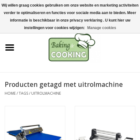
Wij willen graag cookies gebruiken om onze website en marketing activiteiten
Home
verder te optimaliseren en functies voor sociale media aan te bieden. Meer
0 Artikelen - €0,00
informatie is beschikbaar in onze privacy verklaring . U kunt hier uw
Bak-& kookgerei
instellingen voor cookies wijzigen:
Manage cookies
Machines & onderdelen
Chocolade & ijsbereiding
RVS/Inox
Producten getagd met uitrolmachine
HOME
/
TAGS
/
UITROLMACHINE
Hygiëne & opslag
Grondstoffen & Presentatie
Acties