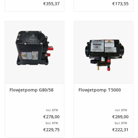
€355,37
€173,55
Flowjetpomp G80/58
Flowjetpomp T5000
Incl. BTW
Incl. BTW
€278,00
€269,00
Excl. BTW
Excl. BTW
€229,75
€222,31