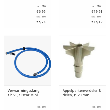
Incl. BTW
Incl. BTW
€6,95
€19,51
Excl. BTW
Excl. BTW
€5,74
€16,12
Verwarmingsslang
Appelpartenverdeler 8
t.b.v. Jellstar Mini
delen, Ø 20 mm
Incl. BTW
Incl. BTW