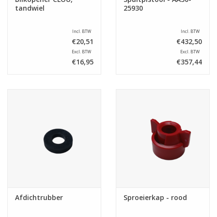
tandwiel
25930
Incl. BTW
Incl. BTW
€20,51
€432,50
Excl. BTW
Excl. BTW
€16,95
€357,44
Afdichtrubber
Sproeierkap - rood