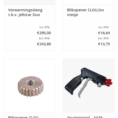
Verwarmingsslang
Blikopener CLOU,los
t.b.v. Jellstar Duo
mesje
Incl. BTW
Incl. BTW
€295,00
€16,64
Excl. BTW
Excl. BTW
€243,80
€13,75
Blikopener CLOU,
Spuitpistool - AA30-