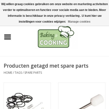
Wij willen graag cookies gebruiken om onze website en marketing activiteiten
Home
verder te optimaliseren en functies voor sociale media aan te bieden. Meer
0 Artikelen - €0,00
informatie is beschikbaar in onze privacy verklaring . U kunt hier uw
Bak-& kookgerei
instellingen voor cookies wijzigen:
Manage cookies
Machines & onderdelen
Chocolade & ijsbereiding
RVS/Inox
Producten getagd met spare parts
HOME
/
TAGS
/
SPARE PARTS
Hygiëne & opslag
Grondstoffen & Presentatie
Acties