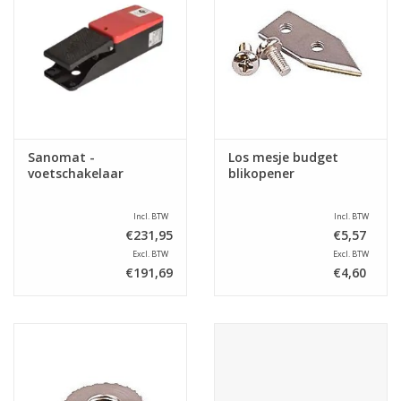
Sanomat -
Los mesje budget
voetschakelaar
blikopener
Incl. BTW
Incl. BTW
€231,95
€5,57
Excl. BTW
Excl. BTW
€191,69
€4,60