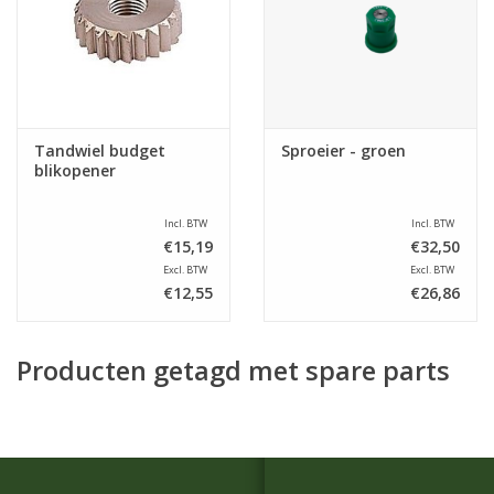
Tandwiel budget
Sproeier - groen
blikopener
Incl. BTW
Incl. BTW
€15,19
€32,50
Excl. BTW
Excl. BTW
€12,55
€26,86
Producten getagd met spare parts