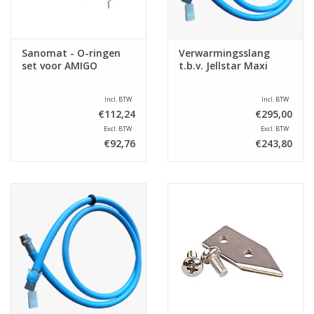
Sanomat - O-ringen
Verwarmingsslang
set voor AMIGO
t.b.v. Jellstar Maxi
Incl. BTW
Incl. BTW
€112,24
€295,00
Excl. BTW
Excl. BTW
€92,76
€243,80