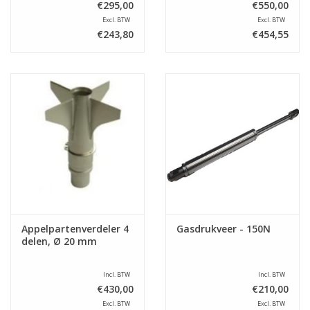
€295,00
€550,00
Excl. BTW
Excl. BTW
€243,80
€454,55
Appelpartenverdeler 4
Gasdrukveer - 150N
delen, Ø 20 mm
Incl. BTW
Incl. BTW
€430,00
€210,00
Excl. BTW
Excl. BTW