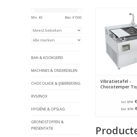
ICB Vibratietafel 
Chocotemper T
Min: €
0
Max: €
1500
TOEVOEGEN AAN WI
BAK-& KOOKGEREI
MACHINES & ONDERDELEN
Vibratietafel -
CHOCOLADE & IJSBEREIDING
Chocotemper To
RVS/INOX
€
Incl. BTW
HYGIËNE & OPSLAG
Excl. BTW
GRONDSTOFFEN &
Product
PRESENTATIE