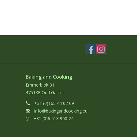
Baking and Cooking
Emmerblok 31
4751XE Oud Gastel
+31 (0)165 44 02 09
info@bakingandcooking.eu
+31 (0)6 518 900 24