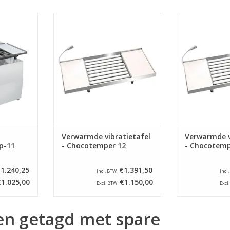
t.b.v.
ICB Verwarmde vibratietafel t.b.v.
ICB Verwarmde vi
op-11
Chocotemper 12
Chocot
NKELWAGEN
TOEVOEGEN AAN WINKELWAGEN
TOEVOEGEN AA
Verwarmde vibratietafel
Verwarmde v
p-11
- Chocotemper 12
- Chocotemp
1.240,25
€1.391,50
Incl. BTW
Incl
€1.025,00
€1.150,00
Excl. BTW
Excl
en getagd met spare