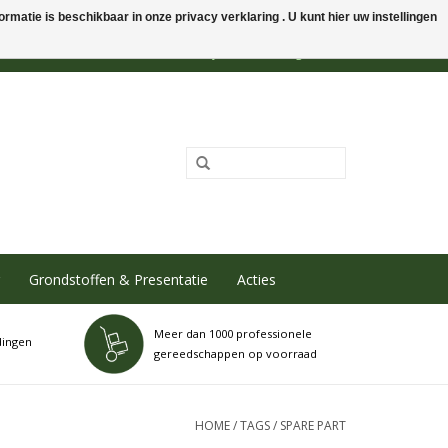
rmatie is beschikbaar in onze privacy verklaring . U kunt hier uw instellingen
0 Artikelen - €0,00
Mijn account / Registreren
Grondstoffen & Presentatie
Acties
Meer dan 1000 professionele
dingen
gereedschappen op voorraad
HOME
/
TAGS
/
SPARE PART