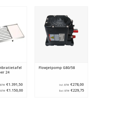
bratietafel t.b.v.
W&vE Flowjetpomp G80/58
emper 24
TOEVOEGEN AAN WINKELWAGEN
N WINKELWAGEN
ibratietafel
Flowjetpomp G80/58
er 24
€1.391,50
€278,00
. BTW
Incl. BTW
€1.150,00
€229,75
. BTW
Excl. BTW