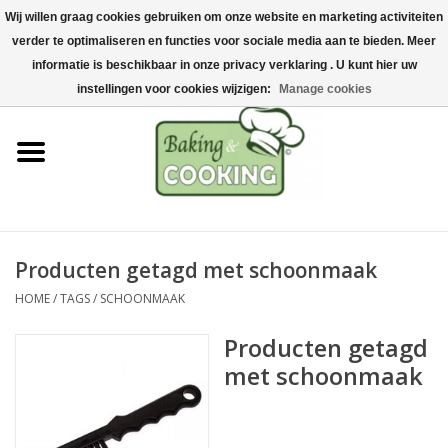
Wij willen graag cookies gebruiken om onze website en marketing activiteiten
Home
verder te optimaliseren en functies voor sociale media aan te bieden. Meer
0 Artikelen - €0,00
informatie is beschikbaar in onze privacy verklaring . U kunt hier uw
Bak-& kookgerei
instellingen voor cookies wijzigen:
Manage cookies
Machines & onderdelen
Chocolade & ijsbereiding
RVS/Inox
Producten getagd met schoonmaak
HOME
/
TAGS
/
SCHOONMAAK
Hygiëne & opslag
Producten getagd
Grondstoffen & Presentatie
met schoonmaak
Acties