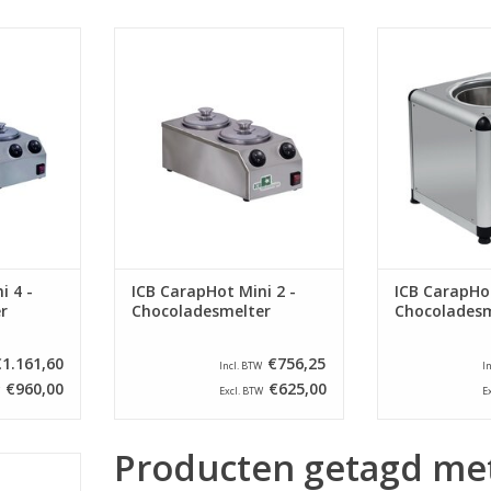
ni 4 -
ICB CarapHot Mini 2 -
ICB Cara
lter
Chocoladesmelter
Chocola
NKELWAGEN
TOEVOEGEN AAN WINKELWAGEN
TOEVOEGEN AA
i 4 -
ICB CarapHot Mini 2 -
ICB CarapHo
r
Chocoladesmelter
Chocoladesm
€1.161,60
€756,25
Incl. BTW
I
€960,00
€625,00
Excl. BTW
E
Producten getagd me
ni 1 -
lter