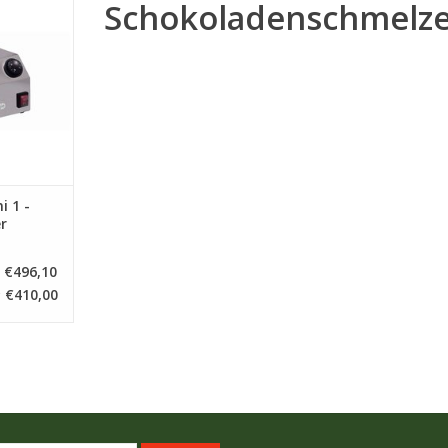
Schokoladenschmelze
NKELWAGEN
i 1 -
r
€496,10
€410,00