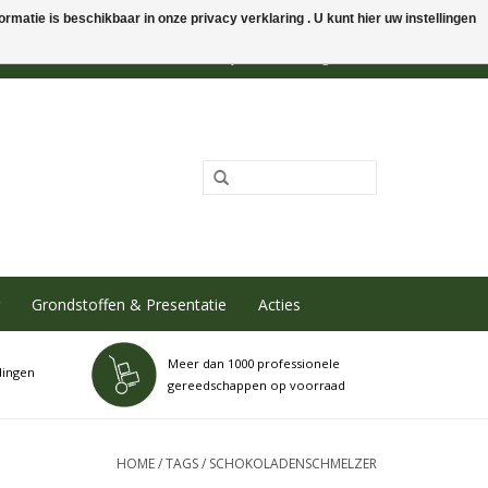
rmatie is beschikbaar in onze privacy verklaring . U kunt hier uw instellingen
0 Artikelen - €0,00
Mijn account / Registreren
Grondstoffen & Presentatie
Acties
Meer dan 1000 professionele
dingen
gereedschappen op voorraad
HOME
/
TAGS
/
SCHOKOLADENSCHMELZER