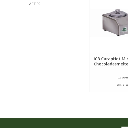
ACTIES
TOEVOEGEN AAN WI
ICB CarapHot Min
Chocoladesmelte
Incl. BTW
Excl. BTW