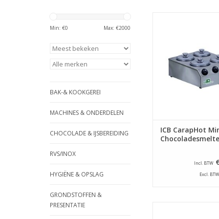
ICB CarapHot Mi
Chocoladesme
Min: €
0
Max: €
2000
TOEVOEGEN AAN WI
BAK-& KOOKGEREI
MACHINES & ONDERDELEN
ICB CarapHot Min
CHOCOLADE & IJSBEREIDING
Chocoladesmelte
RVS/INOX
Incl. BTW
HYGIËNE & OPSLAG
Excl. BTW
GRONDSTOFFEN &
PRESENTATIE
ICB CarapHot Mi
Chocoladesme