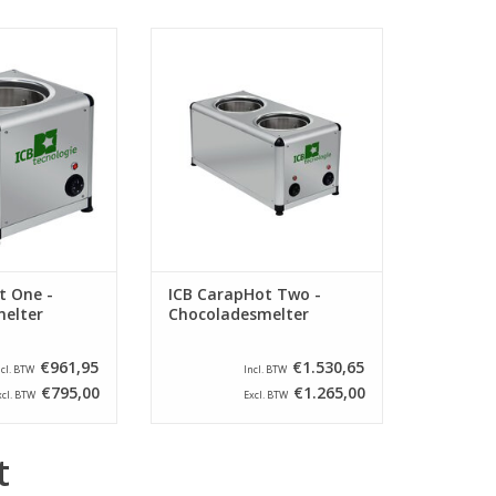
pHot One -
ICB CarapHot Two -
desmelter
Chocoladesmelter
N WINKELWAGEN
TOEVOEGEN AAN WINKELWAGEN
t One -
ICB CarapHot Two -
elter
Chocoladesmelter
€961,95
€1.530,65
ncl. BTW
Incl. BTW
€795,00
€1.265,00
xcl. BTW
Excl. BTW
t