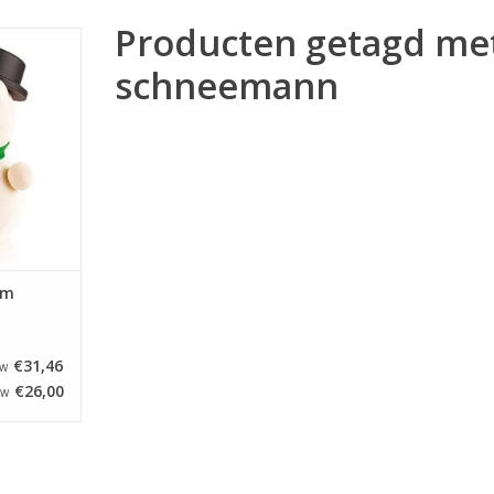
Producten getagd me
it 4
allen de
schneemann
en 3D-
e vorm van
op.
NKELWAGEN
rm
€31,46
TW
€26,00
TW