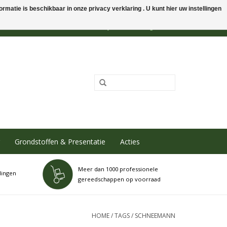
rmatie is beschikbaar in onze privacy verklaring . U kunt hier uw instellingen
0 Artikelen - €0,00
Mijn account / Registreren
Grondstoffen & Presentatie
Acties
Meer dan 1000 professionele
dingen
gereedschappen op voorraad
HOME
/
TAGS
/
SCHNEEMANN