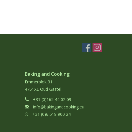
Baking and Cooking
Emmerblok 31
4751XE Oud Gastel
+31 (0)165 44 02 09
info@bakingandcooking.eu
+31 (0)6 518 900 24