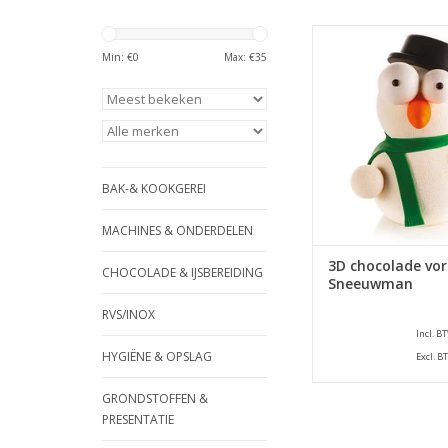
Kit bestaande u
thermogevormde m
Min: €
0
Max: €
35
realisatie van e
chocoladevorm in d
een sneeuwp
TOEVOEGEN AAN WI
BAK-& KOOKGEREI
MACHINES & ONDERDELEN
3D chocolade vo
CHOCOLADE & IJSBEREIDING
Sneeuwman
RVS/INOX
Incl. B
HYGIËNE & OPSLAG
Excl. B
GRONDSTOFFEN &
PRESENTATIE