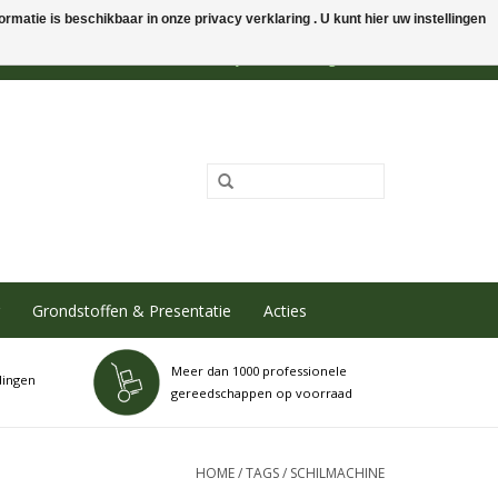
rmatie is beschikbaar in onze privacy verklaring . U kunt hier uw instellingen
0 Artikelen - €0,00
Mijn account / Registreren
Grondstoffen & Presentatie
Acties
Meer dan 1000 professionele
dingen
gereedschappen op voorraad
HOME
/
TAGS
/
SCHILMACHINE