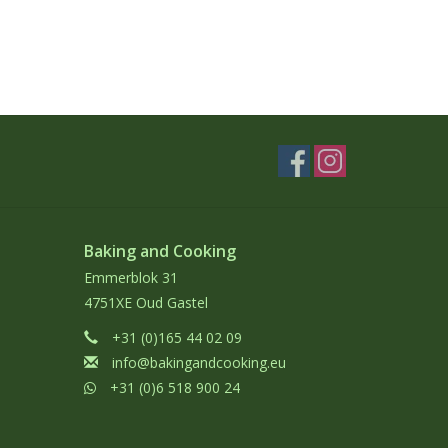
Baking and Cooking
Emmerblok 31
4751XE Oud Gastel
+31 (0)165 44 02 09
info@bakingandcooking.eu
+31 (0)6 518 900 24