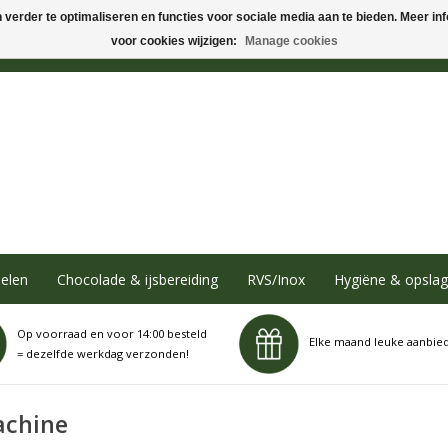
verder te optimaliseren en functies voor sociale media aan te bieden. Meer info
voor cookies wijzigen:
Manage cookies
elen
Chocolade & ijsbereiding
RVS/Inox
Hygiëne & opslag
Op voorraad en voor 14:00 besteld
Elke maand leuke aanbie
= dezelfde werkdag verzonden!
achine