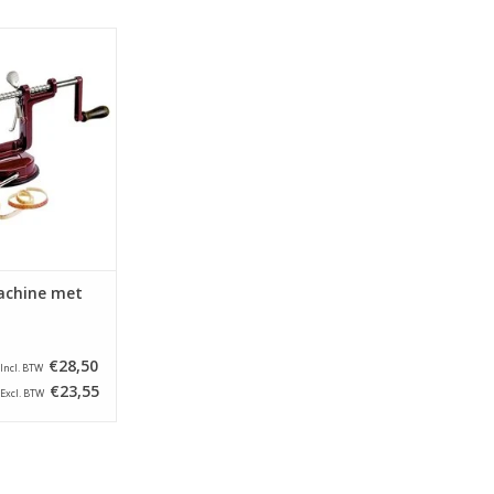
hine - schilt,
lokhuis en snijdt
 wel afzonderlijk.
N WINKELWAGEN
achine met
€28,50
Incl. BTW
€23,55
Excl. BTW