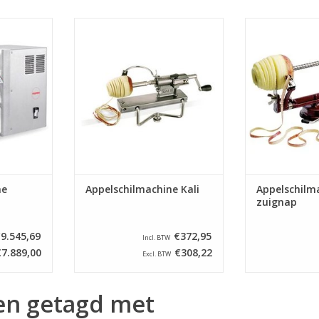
hilmachine
Schilt, verwijderd klokhuis en
Appelschilmac
tkernen en
snijdt plakjes, gelijktijdig dan wel
verwijdert het k
t wel 100 kg
afzonderlijk, ook geschikt voor
gelijktijdig dan
k van het
(pommes spirales)
TOEVOEGEN AA
ap kan men
aardappelspiralen. Voorzien van
schijven of
klembevestiging.
en.
TOEVOEGEN AAN WINKELWAGEN
NKELWAGEN
ne
Appelschilmachine Kali
Appelschilm
zuignap
9.545,69
€372,95
Incl. BTW
€7.889,00
€308,22
Excl. BTW
en getagd met