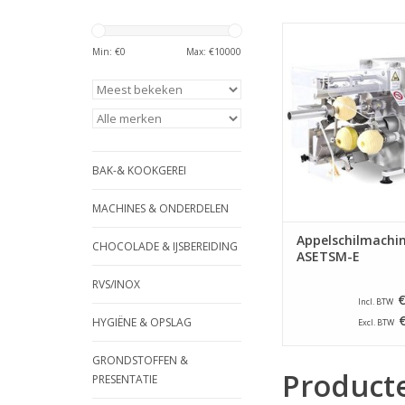
Elektrische appelsc
voor het schillen, on
Min: €
0
Max: €
10000
snijden van appels, to
per uur! Afhankelij
gebruikte gereedsch
de appels in parten, 
blokjes snijd
TOEVOEGEN AAN WI
BAK-& KOOKGEREI
MACHINES & ONDERDELEN
Appelschilmachi
CHOCOLADE & IJSBEREIDING
ASETSM-E
RVS/INOX
€
Incl. BTW
HYGIËNE & OPSLAG
Excl. BTW
GRONDSTOFFEN &
Product
PRESENTATIE