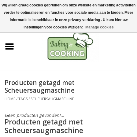
Wij willen graag cookies gebruiken om onze website en marketing activiteiten
Home
verder te optimaliseren en functies voor sociale media aan te bieden. Meer
0 Artikelen - €0,00
informatie is beschikbaar in onze privacy verklaring . U kunt hier uw
Bak-& kookgerei
instellingen voor cookies wijzigen:
Manage cookies
Machines & onderdelen
Chocolade & ijsbereiding
RVS/Inox
Producten getagd met
Scheuersaugmaschine
Hygiëne & opslag
HOME
/
TAGS
/
SCHEUERSAUGMASCHINE
Grondstoffen & Presentatie
Geen producten gevonden!...
Producten getagd met
Acties
Scheuersaugmaschine