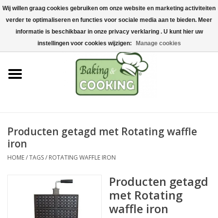
Wij willen graag cookies gebruiken om onze website en marketing activiteiten
Home
verder te optimaliseren en functies voor sociale media aan te bieden. Meer
0 Artikelen - €0,00
informatie is beschikbaar in onze privacy verklaring . U kunt hier uw
Bak-& kookgerei
instellingen voor cookies wijzigen:
Manage cookies
Machines & onderdelen
Chocolade & ijsbereiding
RVS/Inox
Producten getagd met Rotating waffle
iron
Hygiëne & opslag
HOME
/
TAGS
/
ROTATING WAFFLE IRON
Grondstoffen & Presentatie
Producten getagd
met Rotating
Acties
waffle iron