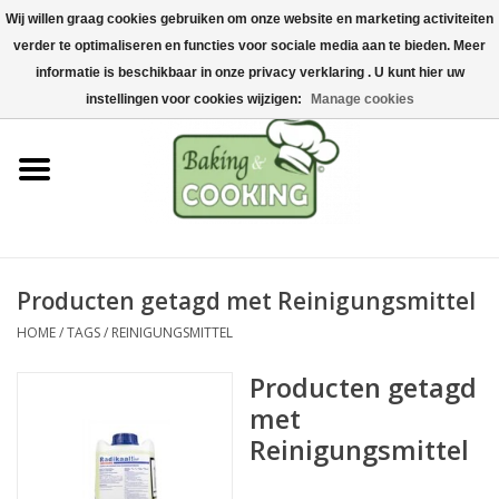
Wij willen graag cookies gebruiken om onze website en marketing activiteiten
Home
verder te optimaliseren en functies voor sociale media aan te bieden. Meer
0 Artikelen - €0,00
informatie is beschikbaar in onze privacy verklaring . U kunt hier uw
Bak-& kookgerei
instellingen voor cookies wijzigen:
Manage cookies
Machines & onderdelen
Chocolade & ijsbereiding
RVS/Inox
Producten getagd met Reinigungsmittel
HOME
/
TAGS
/
REINIGUNGSMITTEL
Hygiëne & opslag
Producten getagd
Grondstoffen & Presentatie
met
Reinigungsmittel
Acties