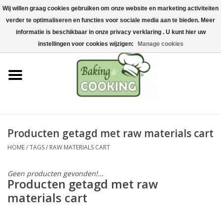
Wij willen graag cookies gebruiken om onze website en marketing activiteiten
Home
verder te optimaliseren en functies voor sociale media aan te bieden. Meer
0 Artikelen - €0,00
informatie is beschikbaar in onze privacy verklaring . U kunt hier uw
Bak-& kookgerei
instellingen voor cookies wijzigen:
Manage cookies
Machines & onderdelen
Chocolade & ijsbereiding
RVS/Inox
Producten getagd met raw materials cart
HOME
/
TAGS
/
RAW MATERIALS CART
Hygiëne & opslag
Geen producten gevonden!...
Grondstoffen & Presentatie
Producten getagd met raw
materials cart
Acties