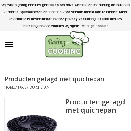
Wij willen graag cookies gebruiken om onze website en marketing activiteiten
Home
verder te optimaliseren en functies voor sociale media aan te bieden. Meer
0 Artikelen - €0,00
informatie is beschikbaar in onze privacy verklaring . U kunt hier uw
Bak-& kookgerei
instellingen voor cookies wijzigen:
Manage cookies
Machines & onderdelen
Chocolade & ijsbereiding
RVS/Inox
Producten getagd met quichepan
HOME
/
TAGS
/
QUICHEPAN
Hygiëne & opslag
Producten getagd
Grondstoffen & Presentatie
met quichepan
Acties