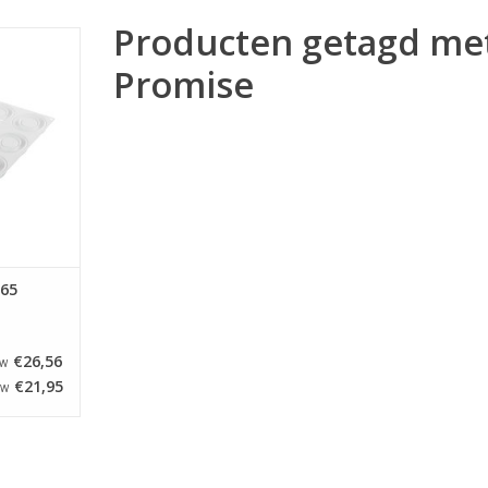
Producten getagd me
romise.
 in de oven,
Promise
r. Ideaal
lossen van
!
NKELWAGEN
65
€26,56
TW
€21,95
TW