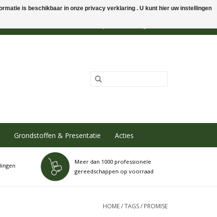
rmatie is beschikbaar in onze privacy verklaring . U kunt hier uw instellingen
0 Artikelen - €0,00
Mijn account / Registreren
Grondstoffen & Presentatie
Acties
Meer dan 1000 professionele
dingen
gereedschappen op voorraad
HOME
/
TAGS
/
PROMISE