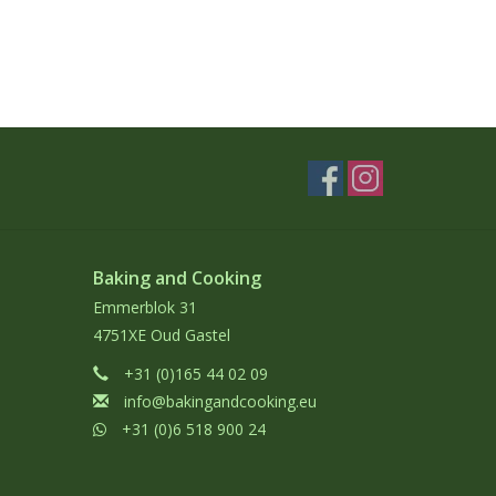
Baking and Cooking
Emmerblok 31
4751XE Oud Gastel
+31 (0)165 44 02 09
info@bakingandcooking.eu
+31 (0)6 518 900 24