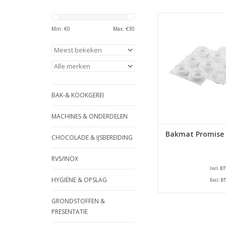
Silicone bakmat P
Geschikt voor gebruik
Min: €
0
Max: €
30
magnetron of vrieze
voor het bakken en 
producten
TOEVOEGEN AAN WI
BAK-& KOOKGEREI
MACHINES & ONDERDELEN
Bakmat Promise 
CHOCOLADE & IJSBEREIDING
RVS/INOX
Incl. B
HYGIËNE & OPSLAG
Excl. B
GRONDSTOFFEN &
PRESENTATIE