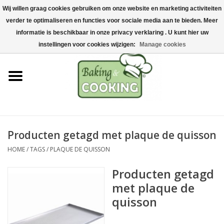
Wij willen graag cookies gebruiken om onze website en marketing activiteiten
Home
verder te optimaliseren en functies voor sociale media aan te bieden. Meer
0 Artikelen - €0,00
informatie is beschikbaar in onze privacy verklaring . U kunt hier uw
Bak-& kookgerei
instellingen voor cookies wijzigen:
Manage cookies
Machines & onderdelen
Chocolade & ijsbereiding
RVS/Inox
Producten getagd met plaque de quisson
HOME
/
TAGS
/
PLAQUE DE QUISSON
Hygiëne & opslag
Producten getagd
Grondstoffen & Presentatie
met plaque de
quisson
Acties