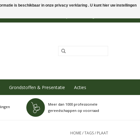
rmatie is beschikbaar in onze privacy verklaring . U kunt hier uw instellingen
0 Artikelen - €0,00
Mijn account / Registreren
Grondstoffen & Presentatie
Acties
Meer dan 1000 professionele
dingen
gereedschappen op voorraad
HOME
/
TAGS
/
PLAAT