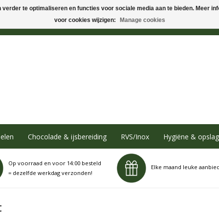
verder te optimaliseren en functies voor sociale media aan te bieden. Meer info
voor cookies wijzigen:
Manage cookies
elen
Chocolade & ijsbereiding
RVS/Inox
Hygiëne & opslag
Op voorraad en voor 14:00 besteld
Elke maand leuke aanbie
= dezelfde werkdag verzonden!
t