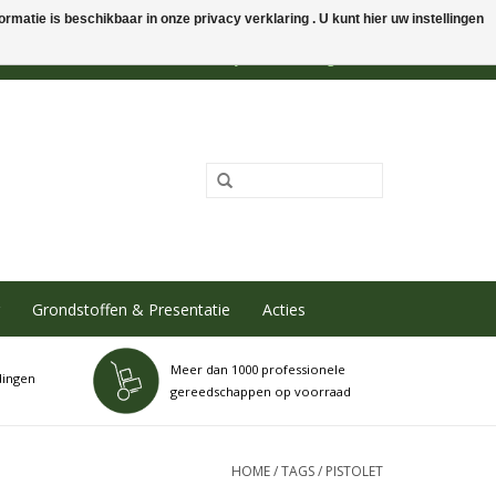
rmatie is beschikbaar in onze privacy verklaring . U kunt hier uw instellingen
0 Artikelen - €0,00
Mijn account / Registreren
Grondstoffen & Presentatie
Acties
Meer dan 1000 professionele
dingen
gereedschappen op voorraad
HOME
/
TAGS
/
PISTOLET