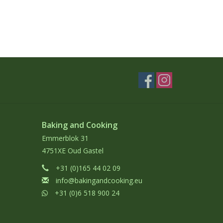
Baking and Cooking
Emmerblok 31
4751XE Oud Gastel
+31 (0)165 44 02 09
info@bakingandcooking.eu
+31 (0)6 518 900 24