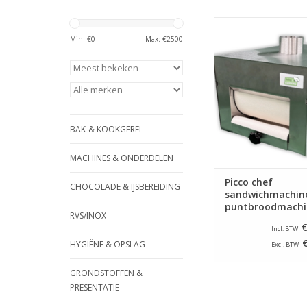
Picco chef sandwich
puntbroodmac
Min: €
0
Max: €
2500
TOEVOEGEN AAN WI
BAK-& KOOKGEREI
MACHINES & ONDERDELEN
Picco chef
CHOCOLADE & IJSBEREIDING
sandwichmachine
puntbroodmachi
RVS/INOX
€
Incl. BTW
HYGIËNE & OPSLAG
Excl. BTW
GRONDSTOFFEN &
PRESENTATIE