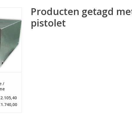
Producten getagd me
machine /
hine
pistolet
NKELWAGEN
 /
ne
2.105,40
€1.740,00