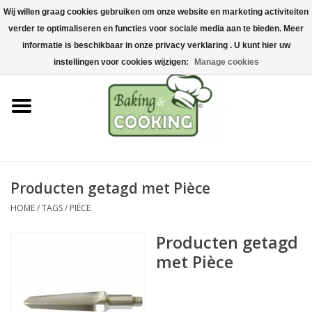
Wij willen graag cookies gebruiken om onze website en marketing activiteiten
Home
verder te optimaliseren en functies voor sociale media aan te bieden. Meer
0 Artikelen - €0,00
informatie is beschikbaar in onze privacy verklaring . U kunt hier uw
Bak-& kookgerei
instellingen voor cookies wijzigen:
Manage cookies
Machines & onderdelen
Chocolade & ijsbereiding
RVS/Inox
Producten getagd met Pièce
HOME
/
TAGS
/
PIÈCE
Hygiëne & opslag
Producten getagd
Grondstoffen & Presentatie
met Pièce
Acties