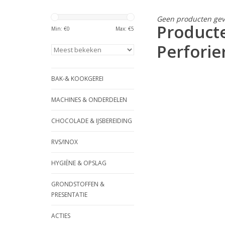
Geen producten gev
Product
Min: €
0
Max: €
5
Perforie
BAK-& KOOKGEREI
MACHINES & ONDERDELEN
CHOCOLADE & IJSBEREIDING
RVS/INOX
HYGIËNE & OPSLAG
GRONDSTOFFEN &
PRESENTATIE
ACTIES