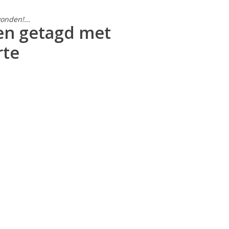
onden!...
en getagd met
rte