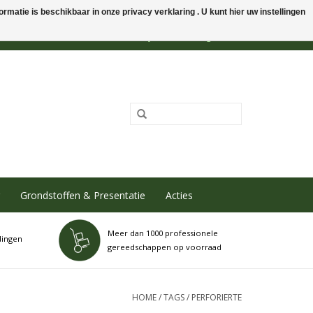
rmatie is beschikbaar in onze privacy verklaring . U kunt hier uw instellingen
0 Artikelen - €0,00
Mijn account / Registreren
Grondstoffen & Presentatie
Acties
Meer dan 1000 professionele
dingen
gereedschappen op voorraad
HOME
/
TAGS
/
PERFORIERTE