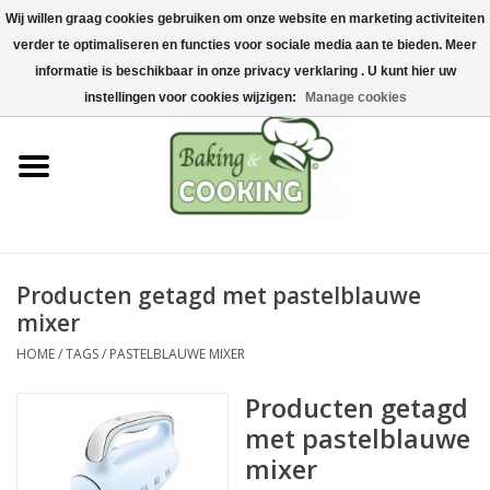
Wij willen graag cookies gebruiken om onze website en marketing activiteiten
Home
verder te optimaliseren en functies voor sociale media aan te bieden. Meer
0 Artikelen - €0,00
informatie is beschikbaar in onze privacy verklaring . U kunt hier uw
Bak-& kookgerei
instellingen voor cookies wijzigen:
Manage cookies
Machines & onderdelen
Chocolade & ijsbereiding
RVS/Inox
Producten getagd met pastelblauwe
mixer
Hygiëne & opslag
HOME
/
TAGS
/
PASTELBLAUWE MIXER
Grondstoffen & Presentatie
Producten getagd
met pastelblauwe
Acties
mixer