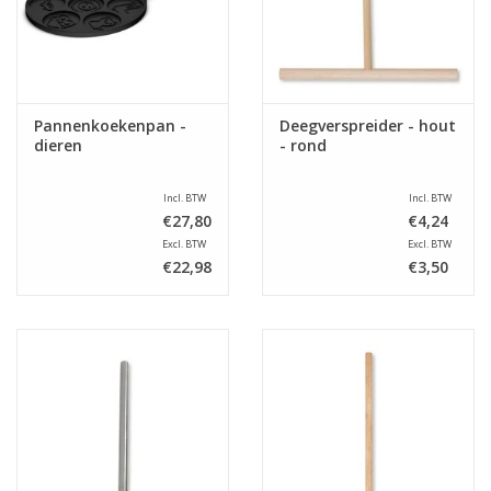
Pannenkoekenpan -
Deegverspreider - hout
dieren
- rond
Incl. BTW
Incl. BTW
€27,80
€4,24
Excl. BTW
Excl. BTW
€22,98
€3,50