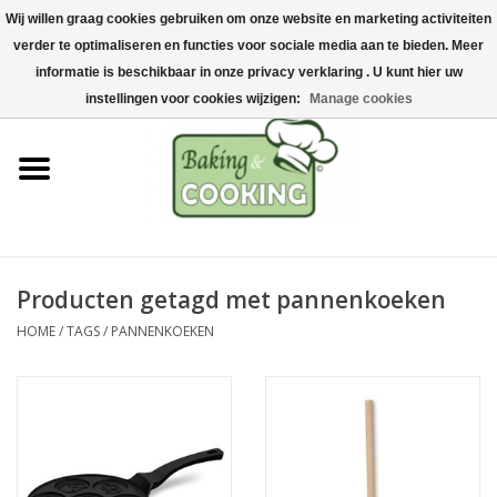
Wij willen graag cookies gebruiken om onze website en marketing activiteiten
Home
verder te optimaliseren en functies voor sociale media aan te bieden. Meer
0 Artikelen - €0,00
informatie is beschikbaar in onze privacy verklaring . U kunt hier uw
Bak-& kookgerei
instellingen voor cookies wijzigen:
Manage cookies
Machines & onderdelen
Chocolade & ijsbereiding
RVS/Inox
Producten getagd met pannenkoeken
HOME
/
TAGS
/
PANNENKOEKEN
Hygiëne & opslag
Grondstoffen & Presentatie
Acties