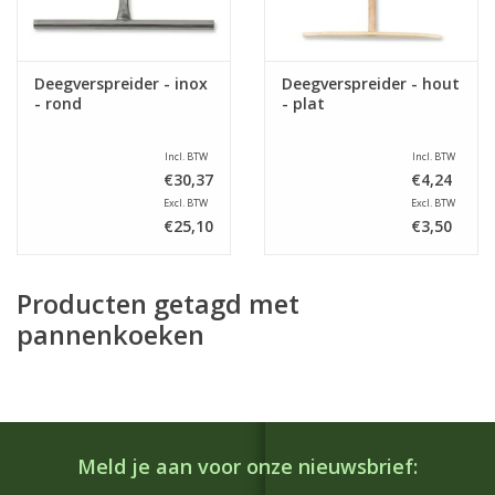
Deegverspreider - inox
Deegverspreider - hout
- rond
- plat
Incl. BTW
Incl. BTW
€30,37
€4,24
Excl. BTW
Excl. BTW
€25,10
€3,50
Producten getagd met
pannenkoeken
Meld je aan voor onze nieuwsbrief: