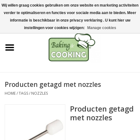
Wij willen graag cookies gebruiken om onze website en marketing activiteiten
Home
verder te optimaliseren en functies voor sociale media aan te bieden. Meer
0 Artikelen - €0,00
informatie is beschikbaar in onze privacy verklaring . U kunt hier uw
Bak-& kookgerei
instellingen voor cookies wijzigen:
Manage cookies
Machines & onderdelen
Chocolade & ijsbereiding
RVS/Inox
Producten getagd met nozzles
HOME
/
TAGS
/
NOZZLES
Hygiëne & opslag
Producten getagd
Grondstoffen & Presentatie
met nozzles
Acties