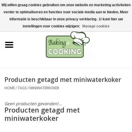
Wij willen graag cookies gebruiken om onze website en marketing activiteiten
Home
verder te optimaliseren en functies voor sociale media aan te bieden. Meer
0 Artikelen - €0,00
informatie is beschikbaar in onze privacy verklaring . U kunt hier uw
Bak-& kookgerei
instellingen voor cookies wijzigen:
Manage cookies
Machines & onderdelen
Chocolade & ijsbereiding
RVS/Inox
Producten getagd met miniwaterkoker
HOME
/
TAGS
/
MINIWATERKOKER
Hygiëne & opslag
Geen producten gevonden!...
Grondstoffen & Presentatie
Producten getagd met
miniwaterkoker
Acties