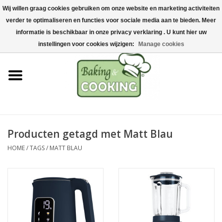
Wij willen graag cookies gebruiken om onze website en marketing activiteiten
Home
verder te optimaliseren en functies voor sociale media aan te bieden. Meer
0 Artikelen - €0,00
informatie is beschikbaar in onze privacy verklaring . U kunt hier uw
Bak-& kookgerei
instellingen voor cookies wijzigen:
Manage cookies
Machines & onderdelen
Chocolade & ijsbereiding
RVS/Inox
Producten getagd met Matt Blau
HOME
/
TAGS
/
MATT BLAU
Hygiëne & opslag
Grondstoffen & Presentatie
Acties