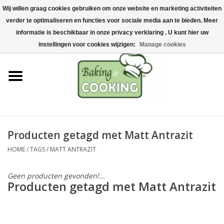
Wij willen graag cookies gebruiken om onze website en marketing activiteiten
Home
verder te optimaliseren en functies voor sociale media aan te bieden. Meer
0 Artikelen - €0,00
informatie is beschikbaar in onze privacy verklaring . U kunt hier uw
Bak-& kookgerei
instellingen voor cookies wijzigen:
Manage cookies
Machines & onderdelen
Chocolade & ijsbereiding
RVS/Inox
Producten getagd met Matt Antrazit
HOME
/
TAGS
/
MATT ANTRAZIT
Hygiëne & opslag
Geen producten gevonden!...
Grondstoffen & Presentatie
Producten getagd met Matt Antrazit
Acties