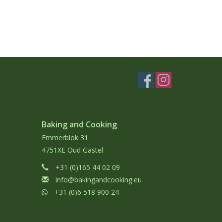
Baking and Cooking
Emmerblok 31
4751XE Oud Gastel
+31 (0)165 44 02 09
info@bakingandcooking.eu
+31 (0)6 518 900 24