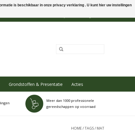
rmatie is beschikbaar in onze privacy verklaring . U kunt hier uw instellingen
0 Artikelen - €0,00
Mijn account / Registreren
Grondstoffen & Presentatie
Acties
Meer dan 1000 professionele
dingen
gereedschappen op voorraad
HOME
/
TAGS
/
MAT