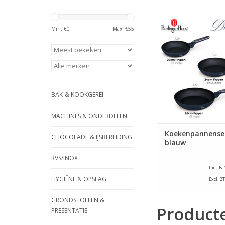
Berlinger Hau
Koekenpannenset - 
Min: €
0
Max: €
55
TOEVOEGEN AAN WI
BAK-& KOOKGEREI
MACHINES & ONDERDELEN
Koekenpannense
CHOCOLADE & IJSBEREIDING
blauw
RVS/INOX
Incl. B
HYGIËNE & OPSLAG
Excl. B
GRONDSTOFFEN &
Product
PRESENTATIE