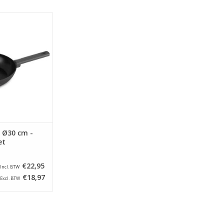
s - Koekenpan -
at antraciet
N WINKELWAGEN
 Ø30 cm -
et
€22,95
Incl. BTW
€18,97
Excl. BTW