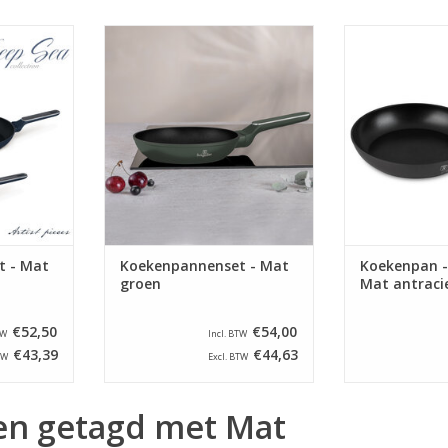
s -
Berlinger Haus -
Berlinger Hau
Mat blauw
Koekenpannenset - Mat groen
Ø30 cm - M
NKELWAGEN
TOEVOEGEN AAN WINKELWAGEN
TOEVOEGEN AA
t - Mat
Koekenpannenset - Mat
Koekenpan -
groen
Mat antraci
€52,50
€54,00
TW
Incl. BTW
€43,39
€44,63
TW
Excl. BTW
en getagd met Mat