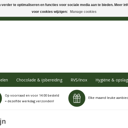
verder te optimaliseren en functies voor sociale media aan te bieden. Meer info
voor cookies wijzigen:
Manage cookies
elen
Chocolade & ijsbereiding
RVS/Inox
Hygiëne & opslag
Op voorraad en voor 14:00 besteld
Elke maand leuke aanbie
= dezelfde werkdag verzonden!
jn