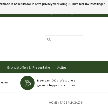
rmatie is beschikbaar in onze privacy verklaring . U kunt hier uw instellingen
0 Artikelen - €0,00
Mijn account / Registreren
Grondstoffen & Presentatie
Acties
Meer dan 1000 professionele
dingen
gereedschappen op voorraad
HOME
/
TAGS
/
MAGAZIJN