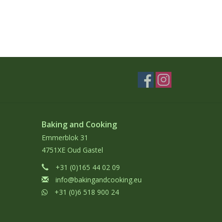
Baking and Cooking
Emmerblok 31
4751XE Oud Gastel
+31 (0)165 44 02 09
info@bakingandcooking.eu
+31 (0)6 518 900 24