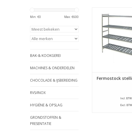
Dankzij zijn flexibi
totaalaanbod, de
Min: €
0
Max: €
600
materiaalkeuze is 
5711 hét systeem bij u
de inrichting 
stockageruimt
TOEVOEGEN AAN WI
BAK-& KOOKGEREI
MACHINES & ONDERDELEN
Fermostock stell
CHOCOLADE & IJSBEREIDING
RVS/INOX
Incl. BTW
HYGIËNE & OPSLAG
Excl. BTW
GRONDSTOFFEN &
PRESENTATIE