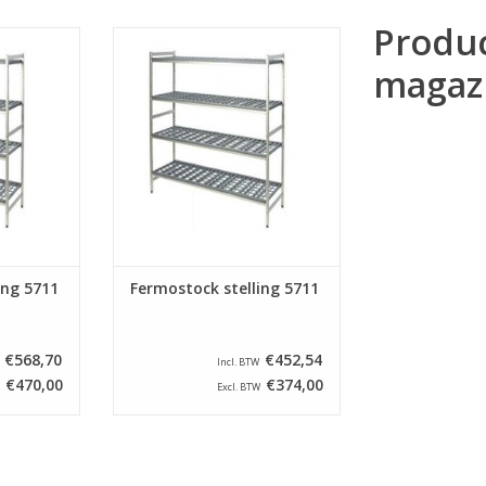
Produ
liteit,
Dankzij zijn flexibiliteit,
sign en
totaalaanbod, design en
magaz
FERMOSTOCK
materiaalkeuze is FERMOSTOCK
itstek voor
5711 hét systeem bij uitstek voor
van
de inrichting van
en.
stockageruimten.
NKELWAGEN
TOEVOEGEN AAN WINKELWAGEN
ing 5711
Fermostock stelling 5711
€568,70
€452,54
Incl. BTW
€470,00
€374,00
Excl. BTW