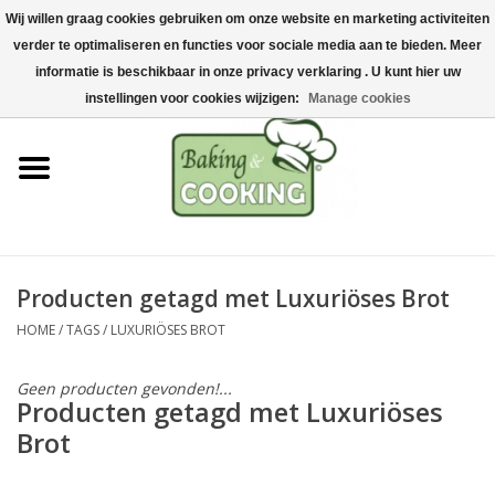
Wij willen graag cookies gebruiken om onze website en marketing activiteiten
Home
verder te optimaliseren en functies voor sociale media aan te bieden. Meer
0 Artikelen - €0,00
informatie is beschikbaar in onze privacy verklaring . U kunt hier uw
Bak-& kookgerei
instellingen voor cookies wijzigen:
Manage cookies
Machines & onderdelen
Chocolade & ijsbereiding
RVS/Inox
Producten getagd met Luxuriöses Brot
HOME
/
TAGS
/
LUXURIÖSES BROT
Hygiëne & opslag
Geen producten gevonden!...
Grondstoffen & Presentatie
Producten getagd met Luxuriöses
Brot
Acties