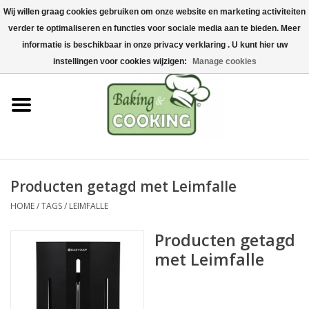
Wij willen graag cookies gebruiken om onze website en marketing activiteiten
Home
verder te optimaliseren en functies voor sociale media aan te bieden. Meer
0 Artikelen - €0,00
informatie is beschikbaar in onze privacy verklaring . U kunt hier uw
Bak-& kookgerei
instellingen voor cookies wijzigen:
Manage cookies
Machines & onderdelen
Chocolade & ijsbereiding
RVS/Inox
Producten getagd met Leimfalle
HOME
/
TAGS
/
LEIMFALLE
Hygiëne & opslag
Producten getagd
Grondstoffen & Presentatie
met Leimfalle
Acties