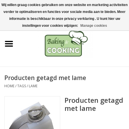
Wij willen graag cookies gebruiken om onze website en marketing activiteiten
Home
verder te optimaliseren en functies voor sociale media aan te bieden. Meer
0 Artikelen - €0,00
informatie is beschikbaar in onze privacy verklaring . U kunt hier uw
Bak-& kookgerei
instellingen voor cookies wijzigen:
Manage cookies
Machines & onderdelen
Chocolade & ijsbereiding
RVS/Inox
Producten getagd met lame
HOME
/
TAGS
/
LAME
Hygiëne & opslag
Producten getagd
Grondstoffen & Presentatie
met lame
Acties