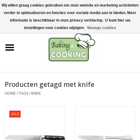
Wij willen graag cookies gebruiken om onze website en marketing activiteiten
Home
verder te optimaliseren en functies voor sociale media aan te bieden. Meer
0 Artikelen - €0,00
informatie is beschikbaar in onze privacy verklaring . U kunt hier uw
Bak-& kookgerei
instellingen voor cookies wijzigen:
Manage cookies
Machines & onderdelen
Chocolade & ijsbereiding
RVS/Inox
Producten getagd met knife
HOME
/
TAGS
/
KNIFE
Hygiëne & opslag
Grondstoffen & Presentatie
SALE
Acties