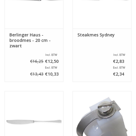
Berlinger Haus -
Steakmes Sydney
broodmes - 20 cm -
zwart
Incl. BTW
Incl. BTW
€16,25
€12,50
€2,83
Excl. BTW
Excl. BTW
€13,43
€10,33
€2,34