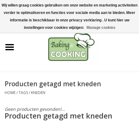
Wij willen graag cookies gebruiken om onze website en marketing activiteiten
Home
verder te optimaliseren en functies voor sociale media aan te bieden. Meer
0 Artikelen - €0,00
informatie is beschikbaar in onze privacy verklaring . U kunt hier uw
Bak-& kookgerei
instellingen voor cookies wijzigen:
Manage cookies
Machines & onderdelen
Chocolade & ijsbereiding
RVS/Inox
Producten getagd met kneden
HOME
/
TAGS
/
KNEDEN
Hygiëne & opslag
Geen producten gevonden!...
Grondstoffen & Presentatie
Producten getagd met kneden
Acties