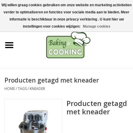
Wij willen graag cookies gebruiken om onze website en marketing activiteiten
Home
verder te optimaliseren en functies voor sociale media aan te bieden. Meer
0 Artikelen - €0,00
informatie is beschikbaar in onze privacy verklaring . U kunt hier uw
Bak-& kookgerei
instellingen voor cookies wijzigen:
Manage cookies
Machines & onderdelen
Chocolade & ijsbereiding
RVS/Inox
Producten getagd met kneader
HOME
/
TAGS
/
KNEADER
Hygiëne & opslag
Producten getagd
Grondstoffen & Presentatie
met kneader
Acties