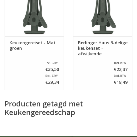
Keukengereiset - Mat
Berlinger Haus 6-delige
groen
keukenset –
afwijkende
samenstelling
Incl. BTW
Incl. BTW
€35,50
€22,37
Excl. BTW
Excl. BTW
€29,34
€18,49
Producten getagd met
Keukengereedschap