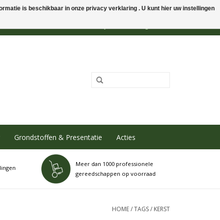
rmatie is beschikbaar in onze privacy verklaring . U kunt hier uw instellingen
0 Artikelen - €0,00
Mijn account / Registreren
Grondstoffen & Presentatie
Acties
Meer dan 1000 professionele
dingen
gereedschappen op voorraad
HOME
/
TAGS
/
KERST