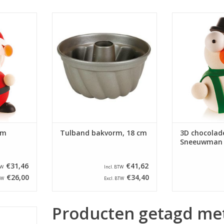
it 6
Getefloneerde (WALTER)Tulband
Kit besta
allen de
bakvorm met een diameter van
thermogevor
en 3D-
18 cm. U hoeft de tulbandvorm in
realisatie
e vorm van
principe niet in te vetten. Maar wij
chocoladevorm
n.
adviseren dat de eerste keer, en
een sn
daarna zo nu en dan heel lichtjes,
NKELWAGEN
TOEVOEGEN AA
wel te doen
TOEVOEGEN AAN WINKELWAGEN
rm
Tulband bakvorm, 18 cm
3D chocolad
Sneeuwman
€31,46
€41,62
TW
Incl. BTW
€26,00
€34,40
TW
Excl. BTW
Producten getagd met
rde
kvorm met