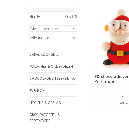
Kit bestaande u
thermogevormde m
Min: €
0
Max: €
45
realisatie van e
chocoladevorm in d
de Kerstma
TOEVOEGEN AAN WI
BAK-& KOOKGEREI
MACHINES & ONDERDELEN
3D chocolade vo
CHOCOLADE & IJSBEREIDING
Kerstman
RVS/INOX
Incl. B
HYGIËNE & OPSLAG
Excl. B
GRONDSTOFFEN &
PRESENTATIE
Geteflonnee
(WALTER)Tulband ba