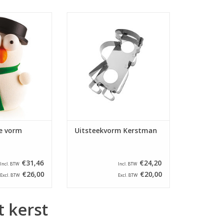
ande uit 4
Roestvrijstalen uitsteekvorm van
mde mallen de
een Kerstman, afmeting 230 x
 van een 3D-
125 x 30 mm.
 in de vorm van
TOEVOEGEN AAN WINKELWAGEN
eeuwpop.
N WINKELWAGEN
e vorm
Uitsteekvorm Kerstman
€31,46
€24,20
Incl. BTW
Incl. BTW
€26,00
€20,00
Excl. BTW
Excl. BTW
 kerst