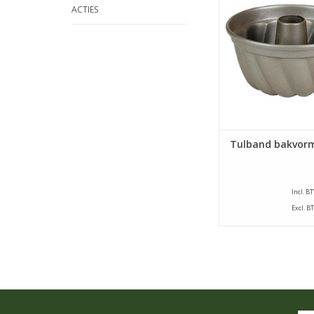
ACTIES
een diameter van 16 
de tulbandvorm in pr
in te vetten. Maar wi
dat de eerste keer, e
nu en dan heel lichtj
doen
TOEVOEGEN AAN WI
Tulband bakvorm
Incl. B
Excl. B