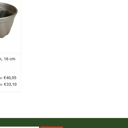
cm. U hoeft
incipe niet
j adviseren
n daarna zo
es, wel te
NKELWAGEN
, 16 cm
€40,05
TW
€33,10
TW