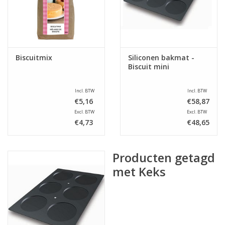
Biscuitmix
Siliconen bakmat -
Biscuit mini
Incl. BTW
Incl. BTW
€5,16
€58,87
Excl. BTW
Excl. BTW
€4,73
€48,65
Producten getagd
met Keks