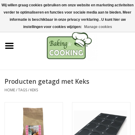
Wij willen graag cookies gebruiken om onze website en marketing activiteiten
Home
verder te optimaliseren en functies voor sociale media aan te bieden. Meer
0 Artikelen - €0,00
informatie is beschikbaar in onze privacy verklaring . U kunt hier uw
Bak-& kookgerei
instellingen voor cookies wijzigen:
Manage cookies
Machines & onderdelen
Chocolade & ijsbereiding
RVS/Inox
Producten getagd met Keks
HOME
/
TAGS
/
KEKS
Hygiëne & opslag
Grondstoffen & Presentatie
Acties