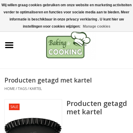
Wij willen graag cookies gebruiken om onze website en marketing activiteiten
Home
verder te optimaliseren en functies voor sociale media aan te bieden. Meer
0 Artikelen - €0,00
informatie is beschikbaar in onze privacy verklaring . U kunt hier uw
Bak-& kookgerei
instellingen voor cookies wijzigen:
Manage cookies
Machines & onderdelen
Chocolade & ijsbereiding
RVS/Inox
Producten getagd met kartel
HOME
/
TAGS
/
KARTEL
Hygiëne & opslag
Producten getagd
SALE
Grondstoffen & Presentatie
met kartel
Acties