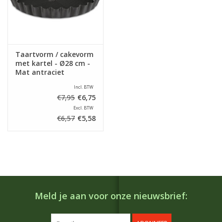
Taartvorm / cakevorm
met kartel - Ø28 cm -
Mat antraciet
Incl. BTW
€7,95
€6,75
Excl. BTW
€6,57
€5,58
Meld je aan voor onze nieuwsbrief: