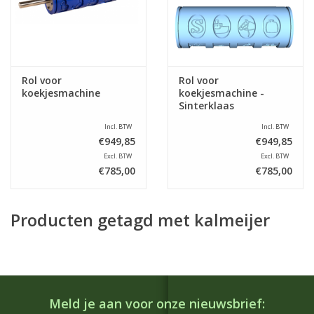
Rol voor
Rol voor
koekjesmachine
koekjesmachine -
Sinterklaas
Incl. BTW
Incl. BTW
€949,85
€949,85
Excl. BTW
Excl. BTW
€785,00
€785,00
Producten getagd met kalmeijer
Meld je aan voor onze nieuwsbrief: