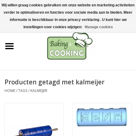
Wij willen graag cookies gebruiken om onze website en marketing activiteiten
Home
verder te optimaliseren en functies voor sociale media aan te bieden. Meer
0 Artikelen - €0,00
informatie is beschikbaar in onze privacy verklaring . U kunt hier uw
Bak-& kookgerei
instellingen voor cookies wijzigen:
Manage cookies
Machines & onderdelen
Chocolade & ijsbereiding
RVS/Inox
Producten getagd met kalmeijer
HOME
/
TAGS
/
KALMEIJER
Hygiëne & opslag
Grondstoffen & Presentatie
Acties