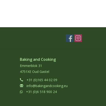
Baking and Cooking
Emmerblok 31
4751XE Oud Gastel
+31 (0)165 44 02 09
info@bakingandcooking.eu
+31 (0)6 518 900 24