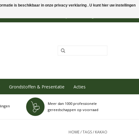
rmatie is beschikbaar in onze privacy verklaring . U kunt hier uw instellingen
0 Artikelen - €0,00
Mijn account / Registreren
Grondstoffen & Presentatie
Acties
Meer dan 1000 professionele
dingen
gereedschappen op voorraad
HOME
/
TAGS
/
KAKAO