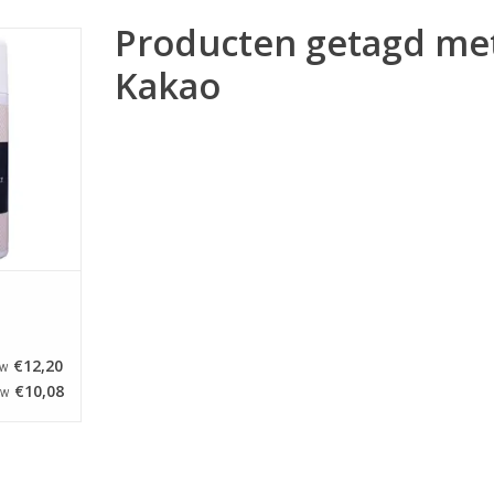
Producten getagd me
 van Brand
uikt om je
Kakao
prints een
te geven en
rsepein en
men tegen
ray is ook
e print op
s
NKELWAGEN
€12,20
TW
€10,08
TW