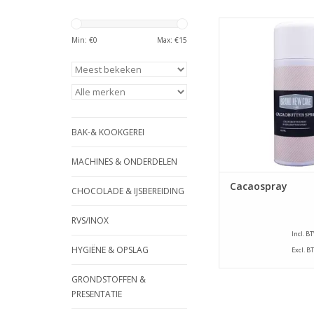
De Cacaoboter Spray
New Cake wordt gebr
Min: €
0
Max: €
15
marsepein, eetbare 
glanzende uitstraling 
om producten van ma
fondant te bescher
uitdroging. Deze sp
ideaal om je eetbar
BAK-& KOOKGEREI
icing of fro
TOEVOEGEN AAN WI
MACHINES & ONDERDELEN
Cacaospray
CHOCOLADE & IJSBEREIDING
RVS/INOX
Incl. B
HYGIËNE & OPSLAG
Excl. B
GRONDSTOFFEN &
PRESENTATIE