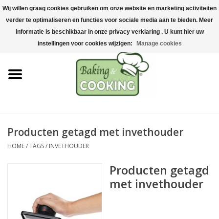
Wij willen graag cookies gebruiken om onze website en marketing activiteiten
Home
verder te optimaliseren en functies voor sociale media aan te bieden. Meer
0 Artikelen - €0,00
informatie is beschikbaar in onze privacy verklaring . U kunt hier uw
Bak-& kookgerei
instellingen voor cookies wijzigen:
Manage cookies
Machines & onderdelen
Chocolade & ijsbereiding
RVS/Inox
Producten getagd met invethouder
HOME
/
TAGS
/
INVETHOUDER
Hygiëne & opslag
Producten getagd
Grondstoffen & Presentatie
met invethouder
Acties