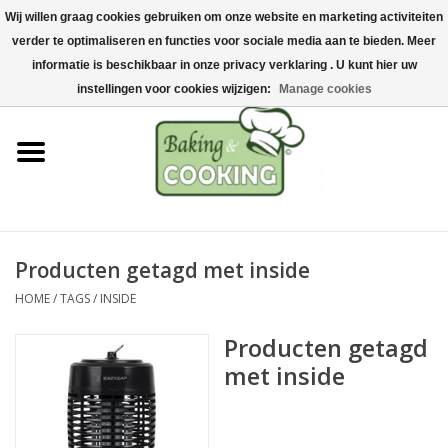
Wij willen graag cookies gebruiken om onze website en marketing activiteiten
Home
verder te optimaliseren en functies voor sociale media aan te bieden. Meer
0 Artikelen - €0,00
informatie is beschikbaar in onze privacy verklaring . U kunt hier uw
Bak-& kookgerei
instellingen voor cookies wijzigen:
Manage cookies
Machines & onderdelen
Chocolade & ijsbereiding
RVS/Inox
Producten getagd met inside
HOME
/
TAGS
/
INSIDE
Hygiëne & opslag
Producten getagd
Grondstoffen & Presentatie
met inside
Acties