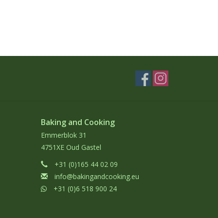
Baking and Cooking
Emmerblok 31
4751XE Oud Gastel
+31 (0)165 44 02 09
info@bakingandcooking.eu
+31 (0)6 518 900 24