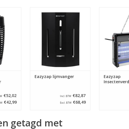
enverdelger
De Eazyzap lijmvanger is een
Hoge kwaliteit 
 behuizing
stille en discrete oplossing voor
in sterke alum
 buizen om
het verbeteren van de hygiëne in
met goed zich
ekken.
horecagelegenheden.
vliegen aan
NKELWAGEN
TOEVOEGEN AAN WINKELWAGEN
TOEVOEGEN AA
Eazyzap lijmvanger
Eazyzap
r
Insectenverd
€52,02
€82,87
TW
Incl. BTW
€42,99
€68,49
TW
Excl. BTW
en getagd met