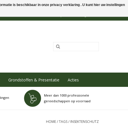
rmatie is beschikbaar in onze privacy verklaring . U kunt hier uw instellingen
0 Artikelen - €0,00
Mijn account / Registreren
Grondstoffen & Presentatie
Acties
Meer dan 1000 professionele
dingen
gereedschappen op voorraad
HOME
/
TAGS
/
INSEKTENSCHUTZ