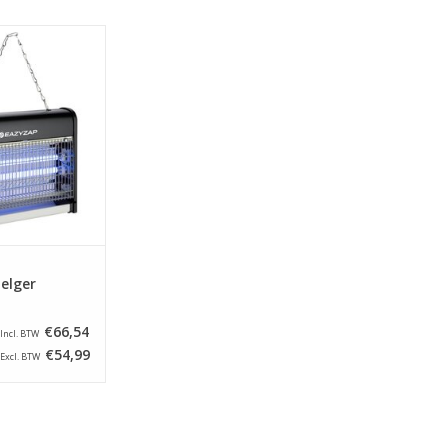
insectenverdelger
inium behuizing
tbare buizen om
 te trekken.
N WINKELWAGEN
elger
€66,54
Incl. BTW
€54,99
Excl. BTW