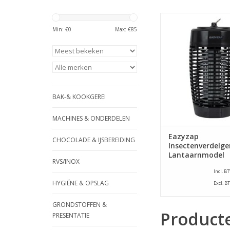
Hoge kwaliteit insect
in sterke aluminium
Min: €
0
Max: €
85
met goed zichtbare
vliegen aan te tr
TOEVOEGEN AAN WI
BAK-& KOOKGEREI
MACHINES & ONDERDELEN
Eazyzap
CHOCOLADE & IJSBEREIDING
Insectenverdelge
Lantaarnmodel
RVS/INOX
Incl. B
HYGIËNE & OPSLAG
Excl. B
GRONDSTOFFEN &
Product
PRESENTATIE