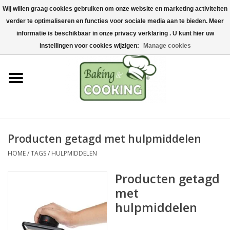
Wij willen graag cookies gebruiken om onze website en marketing activiteiten
Home
verder te optimaliseren en functies voor sociale media aan te bieden. Meer
0 Artikelen - €0,00
informatie is beschikbaar in onze privacy verklaring . U kunt hier uw
Bak-& kookgerei
instellingen voor cookies wijzigen:
Manage cookies
Machines & onderdelen
Chocolade & ijsbereiding
RVS/Inox
Producten getagd met hulpmiddelen
HOME
/
TAGS
/
HULPMIDDELEN
Hygiëne & opslag
Producten getagd
Grondstoffen & Presentatie
met
hulpmiddelen
Acties