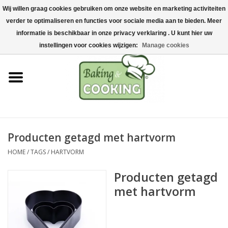
Wij willen graag cookies gebruiken om onze website en marketing activiteiten
Home
verder te optimaliseren en functies voor sociale media aan te bieden. Meer
0 Artikelen - €0,00
informatie is beschikbaar in onze privacy verklaring . U kunt hier uw
Bak-& kookgerei
instellingen voor cookies wijzigen:
Manage cookies
Machines & onderdelen
Chocolade & ijsbereiding
RVS/Inox
Producten getagd met hartvorm
HOME
/
TAGS
/
HARTVORM
Hygiëne & opslag
Producten getagd
Grondstoffen & Presentatie
met hartvorm
Acties