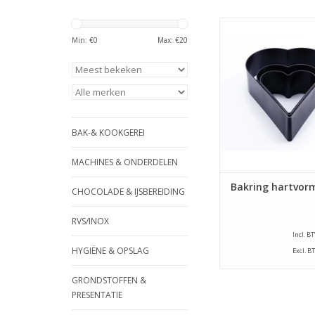
Hoge kwaliteit p
bakringen in de vor
Min: €
0
Max: €
20
hart. Licht en gemak
gebruik en geeft ee
bakresultaa
TOEVOEGEN AAN WI
BAK-& KOOKGEREI
MACHINES & ONDERDELEN
Bakring hartvor
CHOCOLADE & IJSBEREIDING
RVS/INOX
Incl. B
HYGIËNE & OPSLAG
Excl. B
GRONDSTOFFEN &
PRESENTATIE