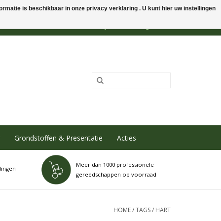
rmatie is beschikbaar in onze privacy verklaring . U kunt hier uw instellingen
0 Artikelen - €0,00
Mijn account / Registreren
Grondstoffen & Presentatie
Acties
Meer dan 1000 professionele
dingen
gereedschappen op voorraad
HOME
/
TAGS
/
HART