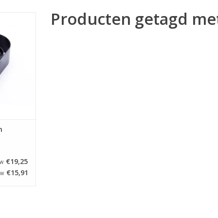
Producten getagd met
olymeer
m van een
kelijk in
n optimaal
t.
NKELWAGEN
m
€19,25
TW
€15,91
TW